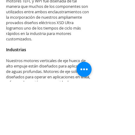
motores TEFC y WPI fue diseñada de tal
manera que muchos de los componentes son
utilizados entre ambos enclaustramientos con
la incorporación de nuestros ampliamente
provados diseños eléctricos XSD Ultra
logramos uno de los tiempos de ciclo más
rápidos en la industria para motores
customizados.
Industrias
Nuestros motores verticales de eje hueco de
alto empuje están diseñados para aplicaciones
de aguas profundas. Motores de eje solido
diseñados para operar en aplicaciones en línea,
refuerzo de presión, aguas residuales, y
turbinas verticales bajo condiciones extremas
para las industrias petroquímicas, papel y
celulosa, tratamiento de aguas y
procesamientos industriales de material.
Especificaciones Técnicas:
3-1000HP,
600-3600
RPM
460, 575, 2300/4160 V