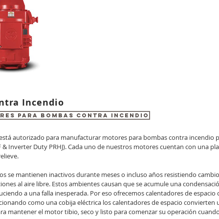
ntra Incendio
RES PARA BOMBAS CONTRA INCENDIO
stá autorizado para manufacturar motores para bombas contra incendio po
ZF & Inverter Duty PRHJ). Cada uno de nuestros motores cuentan con una pl
elieve.
s se mantienen inactivos durante meses o incluso años resistiendo cambio
iones al aire libre. Estos ambientes causan que se acumule una condensación
iendo a una falla inesperada. Por eso ofrecemos calentadores de espacio o
cionando como una cobija eléctrica los calentadores de espacio convierten
 para mantener el motor tibio, seco y listo para comenzar su operación cuand