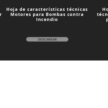
Hoja de características técnicas
Ho
r
Motores para Bombas contra
téc
Incendio
DESCARGAR
rs
¿Cómo lo estamos haciendo?
lítica de Calidad