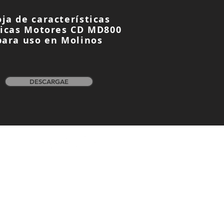
ja de características
nicas Motores CD MD800
para uso en Molinos
DESCARGAE
Powered by Wolong America IT