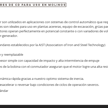
ES de CD PARA USO EN MOLINOS
ar son utilizados en aplicaciones con sistemas de control automático que re
es son ideales para uso en plantas acereras, equipo de excavación, grúas para
tores operan perfectamente en potencial constante o con variadores de vol
or-generador.
ares establecidos por la AIST (Association of Iron and Steel Technology)
e y reemplazable
spesor simple con capacidad de impacto y alta intermitencia de empuje
es de la bobina con el conmutador aseguran que el motor logre una alta resi
námica rápida gracias a nuestro optimo sistema de inercia.
sacelerar o reversar bajo condiciones de ciclos de operación severos.
tándar