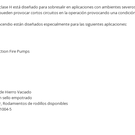
lase H está diseñado para sobresalir en aplicaciones con ambientes severo
pueden provocar cortos circuitos en la operación provocando una condición
endio están diseñados especialmente para las siguientes aplicaciones:
ction Fire Pumps
de Hierro Vaciado
n sello empotrado
, Rodamientos de rodillos disponibles
L1004-5