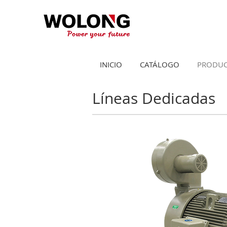
INICIO
CATÁLOGO
PRODU
MD800 Armored Mill
MD800 Armored Mill
Brochure
Brochure
Líneas Dedicadas