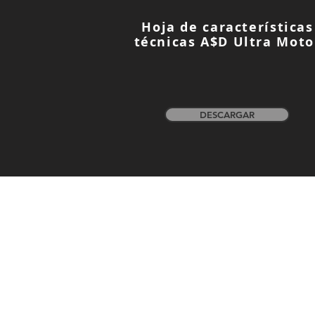
Hoja de características
técnicas A$D Ultra Moto
DESCARGAR
Wolong Electric Industrial Moto
Libramiento Poniente Km 4.5
García, Nuevo León CP 66000
México
Aviso de Privacidad
Po